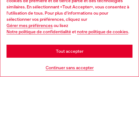
cookies de première et de tierce partie et des technologies
similaires. En sélectionnant «Tout Accepter», vous consentez à
Découvrez tous nos services, en ligne et en magasin.
l'utilisation de tous. Pour plus d'informations ou pour
Choose your location
sélectionner vos préférences, cliquez sur
Gérer mes préférences
ou lisez
You are currently browsing Belgique website, but it seems you
Notre politique de confidentialité
et
notre politique de cookies
.
En savoir plus
may be based in United States
Stay in Belgique
Tout accepter
AIDE
Go to United States
Continuer sans accepter
MENTIONS LÉGALES
L'UNIVERS DE DIESEL
CORPORATE