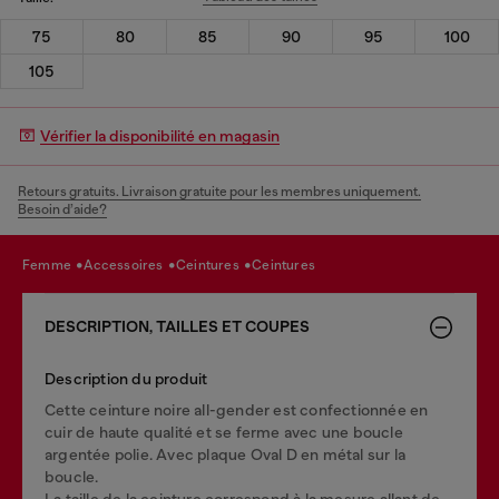
75
80
85
90
95
100
105
Vérifier la disponibilité en magasin
Retours gratuits. Livraison gratuite pour les membres uniquement.
Besoin d’aide?
femme
accessoires
ceintures
ceintures
DESCRIPTION, TAILLES ET COUPES
Description du produit
Cette ceinture noire all-gender est confectionnée en
cuir de haute qualité et se ferme avec une boucle
argentée polie. Avec plaque Oval D en métal sur la
boucle.
La taille de la ceinture correspond à la mesure allant de