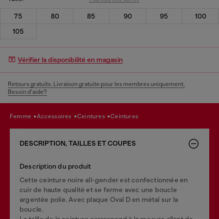
75
80
85
90
95
100
105
Vérifier la disponibilité en magasin
Retours gratuits. Livraison gratuite pour les membres uniquement.
Besoin d’aide?
femme
accessoires
ceintures
ceintures
DESCRIPTION, TAILLES ET COUPES
Description du produit
Cette ceinture noire all-gender est confectionnée en
cuir de haute qualité et se ferme avec une boucle
argentée polie. Avec plaque Oval D en métal sur la
boucle.
La taille de la ceinture correspond à la mesure allant de