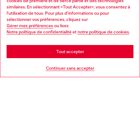
cookies de première et de tierce partie et des technologies
similaires. En sélectionnant «Tout Accepter», vous consentez à
Découvrez tous nos services, en ligne et en magasin.
l'utilisation de tous. Pour plus d'informations ou pour
Choose your location
sélectionner vos préférences, cliquez sur
Gérer mes préférences
ou lisez
You are currently browsing Belgique website, but it seems you
Notre politique de confidentialité
et
notre politique de cookies
.
En savoir plus
may be based in United States
Stay in Belgique
Tout accepter
AIDE
Go to United States
Continuer sans accepter
MENTIONS LÉGALES
L'UNIVERS DE DIESEL
CORPORATE