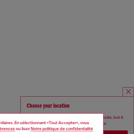
Choose your location
You are currently browsing Belgique website, but it
imilaires. En sélectionnant «Tout Accepter», vous
seems you may be based in United States
férences
ou lisez
Notre politique de confidentialité