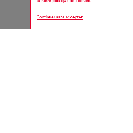
et
notre politique de cookies
.
Continuer sans accepter
femme
acce
DESCRI
Descrip
Ceintur
breloqu
le sac 1
un croc
ID: X10