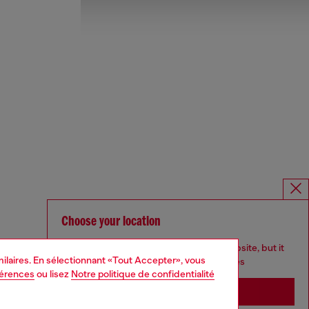
Choose your location
You are currently browsing Belgique website, but it
imilaires. En sélectionnant «Tout Accepter», vous
seems you may be based in United States
férences
ou lisez
Notre politique de confidentialité
Stay in Belgique