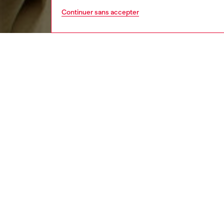
Continuer sans accepter
homme
vêt
DESCRI
Descrip
Ce t-sh
maxi Ova
vieilli 
coton au
ID: A1
CARACT