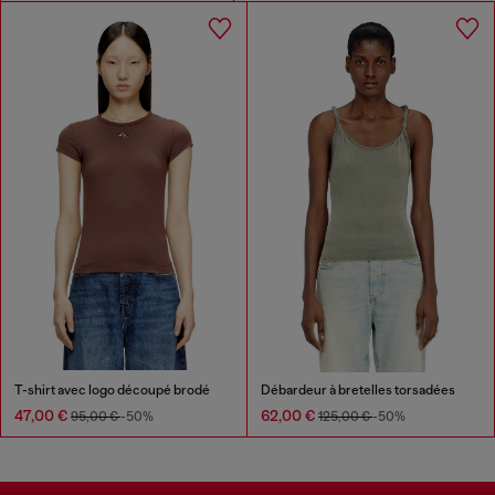
T-shirt avec logo découpé brodé
Débardeur à bretelles torsadées
47,00 €
62,00 €
95,00 €
-50%
125,00 €
-50%