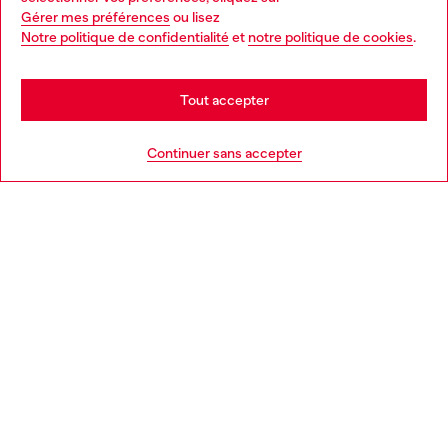
Gérer mes préférences
ou lisez
You are currently browsing Belgique website, but it seems you
Notre politique de confidentialité
et
notre politique de cookies
.
En savoir plus
may be based in United States
Stay in Belgique
Tout accepter
AIDE
Go to United States
Continuer sans accepter
MENTIONS LÉGALES
L'UNIVERS DE DIESEL
CORPORATE