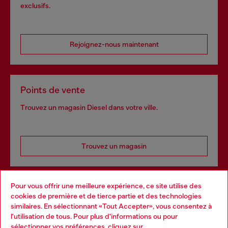
exclusifs.
Rejoignez-nous maintenant
Points de vente
Trouvez un magasin Diesel dans votre ville.
Trouvez un magasin
Pour vous offrir une meilleure expérience, ce site utilise des
Services omnicanaux
cookies de première et de tierce partie et des technologies
similaires. En sélectionnant «Tout Accepter», vous consentez à
Découvrez tous nos services, en ligne et en magasin.
l'utilisation de tous. Pour plus d'informations ou pour
Choose your location
sélectionner vos préférences, cliquez sur