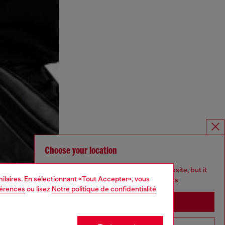
Choose your location
You are currently browsing Belgique website, but it
imilaires. En sélectionnant «Tout Accepter», vous
seems you may be based in United States
férences
ou lisez
Notre politique de confidentialité
Stay in Belgique