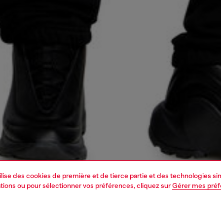
tilise des cookies de première et de tierce partie et des technologies s
mations ou pour sélectionner vos préférences, cliquez sur
Gérer mes pré