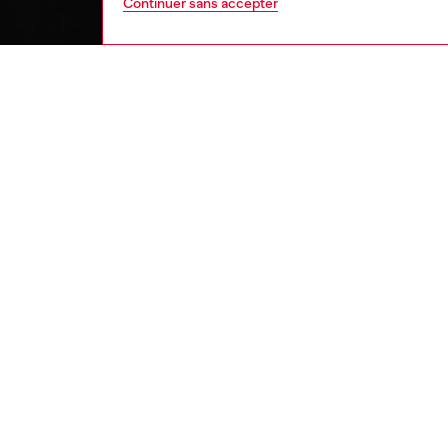
Continuer sans accepter
femme
vête
DESCRI
Descrip
Sweat-s
confect
coupe d
le logo
moulage 
métalli
ID: A1