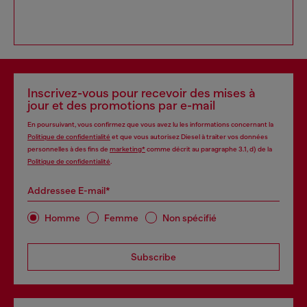
Inscrivez-vous pour recevoir des mises à
jour et des promotions par e-mail
En poursuivant, vous confirmez que vous avez lu les informations concernant la
Politique de confidentialité
et que vous autorisez Diesel à traiter vos données
personnelles à des fins de
marketing*
comme décrit au paragraphe 3.1, d) de la
Politique de confidentialité
.
Addressee E-mail*
Homme
Femme
Non spécifié
Subscribe