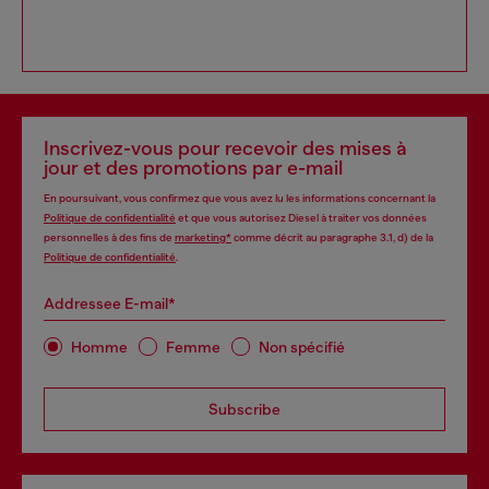
Inscrivez-vous pour recevoir des mises à
jour et des promotions par e-mail
En poursuivant, vous confirmez que vous avez lu les informations concernant la
Politique de confidentialité
et que vous autorisez Diesel à traiter vos données
personnelles à des fins de
marketing*
comme décrit au paragraphe 3.1, d) de la
Politique de confidentialité
.
Addressee E-mail*
Homme
Femme
Non spécifié
Subscribe