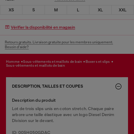
XS
S
M
L
XL
XXL
Vérifier la disponibilité en magasin
Retours gratuits. Livraison gratuite pour les membres uniquement.
Besoin d’aide?
homme
sous-vêtements et maillots de bain
boxers et slips
sous-vêtements et maillots de bain
DESCRIPTION, TAILLES ET COUPES
Description du produit
Lot de trois slips unis en coton stretch. Chaque paire
arbore une taille élastique avec un logo Diesel Denim
Division sur le devant.
ID: 00SH050GDAC