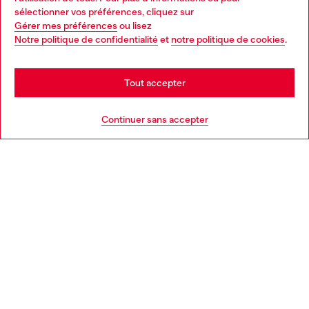
Choose your location
sélectionner vos préférences, cliquez sur
Gérer mes préférences
ou lisez
You are currently browsing Belgique website, but it seems you
Notre politique de confidentialité
et
notre politique de cookies
.
En savoir plus
may be based in United States
Stay in Belgique
Tout accepter
AIDE
Go to United States
Continuer sans accepter
MENTIONS LÉGALES
L'UNIVERS DE DIESEL
CORPORATE