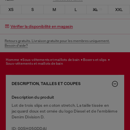
XS
S
M
L
XL
XXL
Vérifier la disponibilité en magasin
Retours gratuits. Livraison gratuite pour les membres uniquement.
Besoin d’aide?
homme
sous-vêtements et maillots de bain
boxers et slips
sous-vêtements et maillots de bain
DESCRIPTION, TAILLES ET COUPES
Description du produit
Lot de trois slips en coton stretch. La taille tissée en
jacquard doux est ornée du logo Diesel et de l'emblème
Denim Division D.
ID: 00SH050DDAI