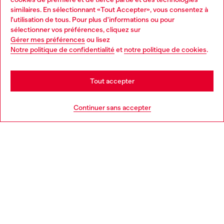
similaires. En sélectionnant «Tout Accepter», vous consentez à
Découvrez tous nos services, en ligne et en magasin.
l'utilisation de tous. Pour plus d'informations ou pour
Choose your location
sélectionner vos préférences, cliquez sur
Gérer mes préférences
ou lisez
You are currently browsing Belgique website, but it seems you
Notre politique de confidentialité
et
notre politique de cookies
.
En savoir plus
may be based in United States
Stay in Belgique
Tout accepter
AIDE
Go to United States
Continuer sans accepter
MENTIONS LÉGALES
L'UNIVERS DE DIESEL
CORPORATE