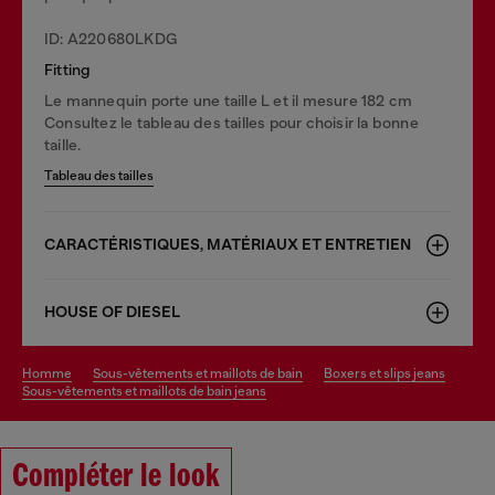
ID: A220680LKDG
Fitting
Le mannequin porte une taille L et il mesure 182 cm
Consultez le tableau des tailles pour choisir la bonne
taille.
Tableau des tailles
CARACTÉRISTIQUES, MATÉRIAUX ET ENTRETIEN
HOUSE OF DIESEL
homme
sous-vêtements et maillots de bain
boxers et slips jeans
sous-vêtements et maillots de bain jeans
Compléter le look