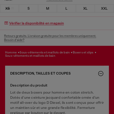
XS
S
M
L
XL
XXL
Vérifier la disponibilité en magasin
Retours gratuits. Livraison gratuite pour les membres uniquement.
Besoin d’aide?
homme
sous-vêtements et maillots de bain
boxers et slips
sous-vêtements et maillots de bain
DESCRIPTION, TAILLES ET COUPES
Description du produit
Lot de deux boxers pour homme en coton stretch.
Dotés d’une ceinture jacquard confortable ornée d’un
motif all-over du logo D Diesel, ils sont conçus pour offrir
un maintien sûr et une grande flexibilité. Fermeture
pratique par bouton sur le devant.