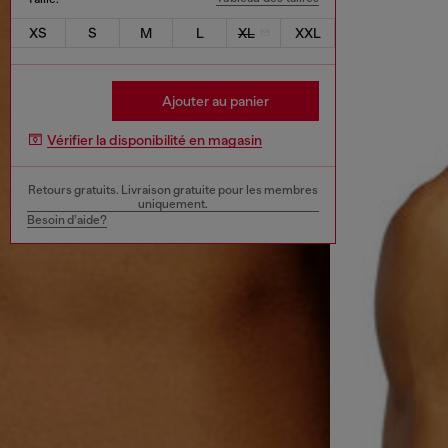
XS
S
M
L
XL
XXL
Ajouter au panier
Vérifier la disponibilité en magasin
Retours gratuits. Livraison gratuite pour les membres
uniquement.
Besoin d’aide?