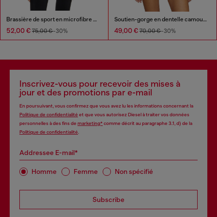
Brassière de sport en microfibre avec logo tronqué
Soutien-gorge en dentelle camouflage
52,00 €
49,00 €
75,00 €
-30%
70,00 €
-30%
Inscrivez-vous pour recevoir des mises à
jour et des promotions par e-mail
En poursuivant, vous confirmez que vous avez lu les informations concernant la
Politique de confidentialité
et que vous autorisez Diesel à traiter vos données
personnelles à des fins de
marketing*
comme décrit au paragraphe 3.1, d) de la
Politique de confidentialité
.
Addressee E-mail*
Homme
Femme
Non spécifié
Subscribe