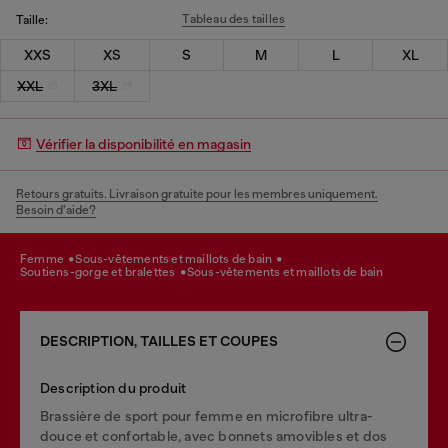
Tableau des tailles
Taille:
XXS
XS
S
M
L
XL
XXL
3XL
Vérifier la disponibilité en magasin
Retours gratuits. Livraison gratuite pour les membres uniquement.
Besoin d’aide?
femme
sous-vêtements et maillots de bain
soutiens-gorge et bralettes
sous-vêtements et maillots de bain
DESCRIPTION, TAILLES ET COUPES
Description du produit
Brassière de sport pour femme en microfibre ultra-
douce et confortable, avec bonnets amovibles et dos