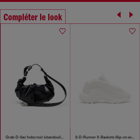
Compléter le look
Grab-D-Sac hobo noir à bandoulière effet ceinture
S-D-Runner X-Baskets Slip-on avec cou-de-pied Oval D mat