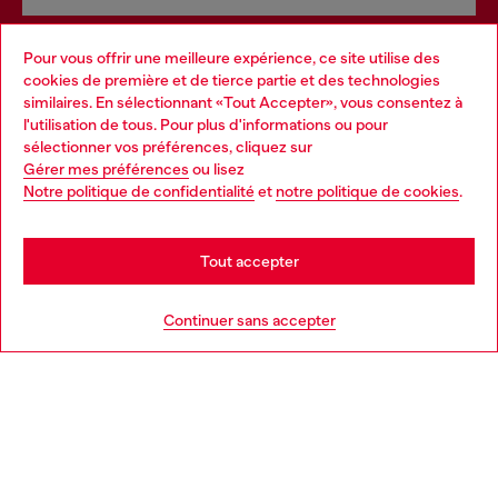
Pour vous offrir une meilleure expérience, ce site utilise des
Services omnicanaux
cookies de première et de tierce partie et des technologies
similaires. En sélectionnant «Tout Accepter», vous consentez à
Découvrez tous nos services, en ligne et en magasin.
l'utilisation de tous. Pour plus d'informations ou pour
Choose your location
sélectionner vos préférences, cliquez sur
Gérer mes préférences
ou lisez
You are currently browsing Belgique website, but it seems you
Notre politique de confidentialité
et
notre politique de cookies
.
En savoir plus
may be based in United States
Stay in Belgique
Tout accepter
AIDE
Go to United States
Continuer sans accepter
MENTIONS LÉGALES
L'UNIVERS DE DIESEL