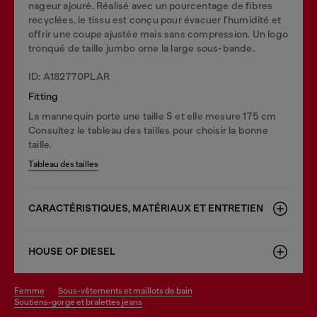
nageur ajouré. Réalisé avec un pourcentage de fibres
recyclées, le tissu est conçu pour évacuer l'humidité et
offrir une coupe ajustée mais sans compression. Un logo
tronqué de taille jumbo orne la large sous-bande.
ID: A182770PLAR
Fitting
La mannequin porte une taille S et elle mesure 175 cm
Consultez le tableau des tailles pour choisir la bonne
taille.
Tableau des tailles
CARACTÉRISTIQUES, MATÉRIAUX ET ENTRETIEN
HOUSE OF DIESEL
femme
sous-vêtements et maillots de bain
soutiens-gorge et bralettes jeans