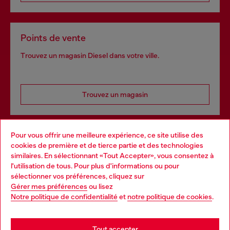
Points de vente
Trouvez un magasin Diesel dans votre ville.
Trouvez un magasin
Pour vous offrir une meilleure expérience, ce site utilise des
Services omnicanaux
cookies de première et de tierce partie et des technologies
similaires. En sélectionnant «Tout Accepter», vous consentez à
Découvrez tous nos services, en ligne et en magasin.
l'utilisation de tous. Pour plus d'informations ou pour
Choose your location
sélectionner vos préférences, cliquez sur
Gérer mes préférences
ou lisez
You are currently browsing Belgique website, but it seems you
Notre politique de confidentialité
et
notre politique de cookies
.
En savoir plus
may be based in United States
Stay in Belgique
Tout accepter