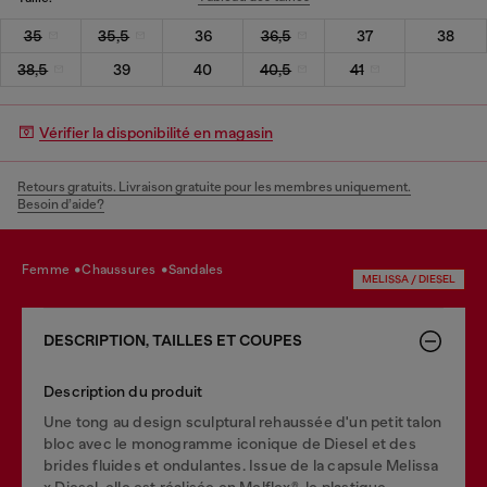
35
35,5
36
36,5
37
38
38,5
39
40
40,5
41
Vérifier la disponibilité en magasin
Retours gratuits. Livraison gratuite pour les membres uniquement.
Besoin d’aide?
femme
chaussures
sandales
MELISSA / DIESEL
DESCRIPTION, TAILLES ET COUPES
Description du produit
Une tong au design sculptural rehaussée d'un petit talon
bloc avec le monogramme iconique de Diesel et des
brides fluides et ondulantes. Issue de la capsule Melissa
x Diesel, elle est réalisée en Melflex®, le plastique