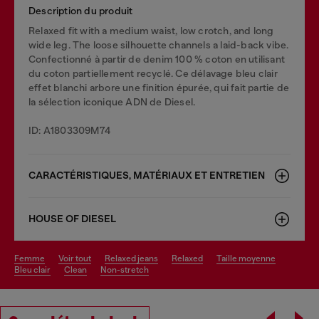
Description du produit
Relaxed fit with a medium waist, low crotch, and long
wide leg. The loose silhouette channels a laid-back vibe.
Confectionné à partir de denim 100 % coton en utilisant
du coton partiellement recyclé. Ce délavage bleu clair
effet blanchi arbore une finition épurée, qui fait partie de
la sélection iconique ADN de Diesel.
ID: A1803309M74
CARACTÉRISTIQUES, MATÉRIAUX ET ENTRETIEN
HOUSE OF DIESEL
femme
voir tout
relaxed jeans
relaxed
taille moyenne
bleu clair
clean
non-stretch