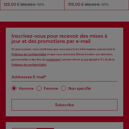
125,00 €
315,00 €
250,00 €
-50%
450,00 €
-30%
Inscrivez-vous pour recevoir des mises à
jour et des promotions par e-mail
En poursuivant, vous confirmez que vous avez lu les informations concernant la
Politique de confidentialité
et que vous autorisez Diesel à traiter vos données
personnelles à des fins de
marketing*
comme décrit au paragraphe 3.1, d) de la
Politique de confidentialité
.
Addressee E-mail*
Homme
Femme
Non spécifié
Subscribe