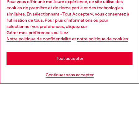
Pour vous offrir une meilleure expérience, ce site utilise des
Services omnicanaux
cookies de première et de tierce partie et des technologies
similaires. En sélectionnant «Tout Accepter», vous consentez à
Découvrez tous nos services, en ligne et en magasin.
l'utilisation de tous. Pour plus d'informations ou pour
Choose your location
sélectionner vos préférences, cliquez sur
Gérer mes préférences
ou lisez
You are currently browsing Belgique website, but it seems you
Notre politique de confidentialité
et
notre politique de cookies
.
En savoir plus
may be based in United States
Stay in Belgique
Tout accepter
AIDE
Go to United States
Continuer sans accepter
MENTIONS LÉGALES
L'UNIVERS DE DIESEL
CORPORATE