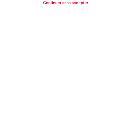
Continuer sans accepter
MENTIONS LÉGALES
L'UNIVERS DE DIESEL
CORPORATE
Country: BE
Language: FR
Copyright © 2026 Diesel SpA - Tous les droits sont réservés - VAT
00642650246 -
v10.9.10