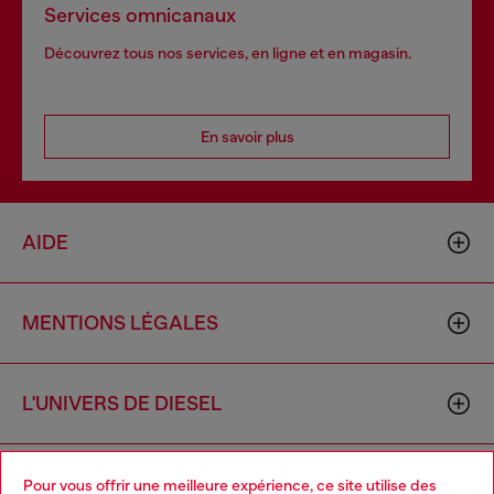
Services omnicanaux
Découvrez tous nos services, en ligne et en magasin.
En savoir plus
AIDE
MENTIONS LÉGALES
L'UNIVERS DE DIESEL
CORPORATE
Pour vous offrir une meilleure expérience, ce site utilise des