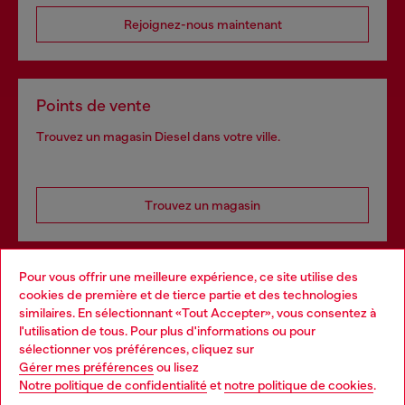
Rejoignez-nous maintenant
Points de vente
Trouvez un magasin Diesel dans votre ville.
Trouvez un magasin
Pour vous offrir une meilleure expérience, ce site utilise des
Services omnicanaux
cookies de première et de tierce partie et des technologies
similaires. En sélectionnant «Tout Accepter», vous consentez à
Découvrez tous nos services, en ligne et en magasin.
l'utilisation de tous. Pour plus d'informations ou pour
Choose your location
sélectionner vos préférences, cliquez sur
Gérer mes préférences
ou lisez
You are currently browsing Belgique website, but it seems you
Notre politique de confidentialité
et
notre politique de cookies
.
En savoir plus
may be based in United States