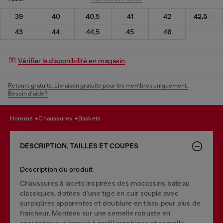
39
40
40,5
41
42
42,5
43
44
44,5
45
46
Vérifier la disponibilité en magasin
Retours gratuits. Livraison gratuite pour les membres uniquement.
Besoin d’aide?
homme
chaussures
baskets
DESCRIPTION, TAILLES ET COUPES
Description du produit
Chaussures à lacets inspirées des mocassins bateau
classiques, dotées d’une tige en cuir souple avec
surpiqûres apparentes et doublure en tissu pour plus de
fraîcheur. Montées sur une semelle robuste en
caoutchouc vulcanisé à profil graphique et semelle