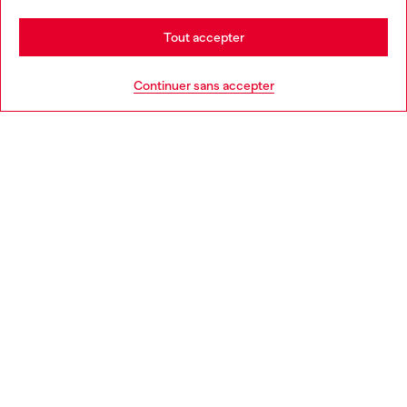
Stay in Belgique
Tout accepter
AIDE
Go to United States
Continuer sans accepter
MENTIONS LÉGALES
L'UNIVERS DE DIESEL
CORPORATE