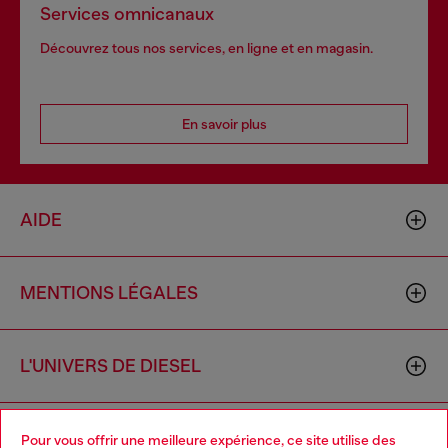
Services omnicanaux
Découvrez tous nos services, en ligne et en magasin.
En savoir plus
AIDE
MENTIONS LÉGALES
L'UNIVERS DE DIESEL
CORPORATE
Pour vous offrir une meilleure expérience, ce site utilise des