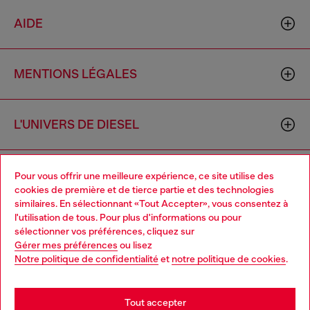
AIDE
MENTIONS LÉGALES
L'UNIVERS DE DIESEL
CORPORATE
Pour vous offrir une meilleure expérience, ce site utilise des
cookies de première et de tierce partie et des technologies
similaires. En sélectionnant «Tout Accepter», vous consentez à
l'utilisation de tous. Pour plus d'informations ou pour
Choose your location
sélectionner vos préférences, cliquez sur
Gérer mes préférences
ou lisez
You are currently browsing Belgique website, but it seems you
Notre politique de confidentialité
et
notre politique de cookies
.
may be based in United States
Country: BE
Language: FR
Stay in Belgique
Tout accepter