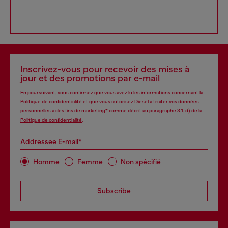
Inscrivez-vous pour recevoir des mises à
jour et des promotions par e-mail
En poursuivant, vous confirmez que vous avez lu les informations concernant la
Politique de confidentialité
et que vous autorisez Diesel à traiter vos données
personnelles à des fins de
marketing*
comme décrit au paragraphe 3.1, d) de la
Politique de confidentialité
.
Addressee E-mail*
Homme
Femme
Non spécifié
Subscribe